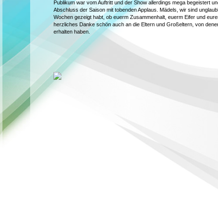
Publikum war vom Auftritt und der Show allerdings mega begeistert u
Abschluss der Saison mit tobenden Applaus. Mädels, wir sind unglaublic
Wochen gezeigt habt, ob euerm Zusammenhalt, euerm Eifer und eurer 
herzliches Danke schön auch an die Eltern und Großeltern, von denen
erhalten haben.