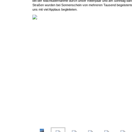
bei der Machtübernahme durch unser Ritterpaar und am Sonntag dan
Straßen wurden bei Sonnenschein von mehreren Tausend begeistert
uns mit viel Applaus begleiteten.