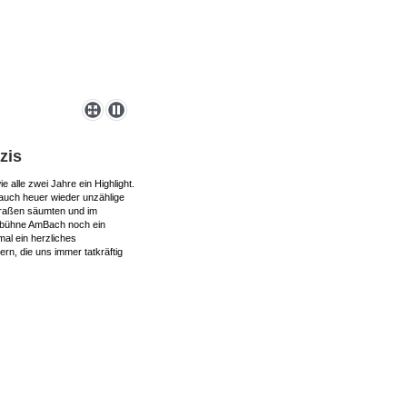
zis
alle zwei Jahre ein Highlight.
auch heuer wieder unzählige
traßen säumten und im
tubühne AmBach noch ein
mal ein herzliches
rn, die uns immer tatkräftig