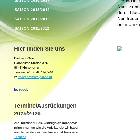
SAISON 2016/2017
Freundscha
Nach zieml
SAISON 2013/2014
durch Blud
Nun freuen
SAISON 2012/2013
beim Umzu
SAISON 2011/2012
Hier finden Sie uns
Embser Garde
Schweizer Straße 37b
6845 Hohenems
Telefon: +43 676 7393240
e:
info@embser-garde.at
facebook
Termine/Ausrückungen
2025/2026
Alle Termine für die Umzüge an denen wir
teilnehmen so wie die Auftritte die wir haben
werden wollen wir hier laufend aktualisieren.
Termine