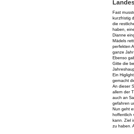
Landes
Fast musst
kurzfristi
die restlic
haben, eine
Dianne eing
Mädels ret
perfekten A
ganze Jahr
Ebenso gab
Gitte die b
Jahreshaup
Ein Higligh
gemacht d
An dieser S
allem der 
auch an Sa
gefahren u
Nun geht e
hoffentlic
kann. Ziel 
zu haben. 