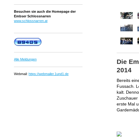
Besuchen sie auch die Homepage der
Embser Schlossnarren
www.schlossnarren.at
Alle Meldungen
Die Em
2014
Webmail:
https://webmailer.1und1.de
Bereits ei
Fussach. Le
kalt. Denno
Zuschauer 
erste Mal 
Gardemäd